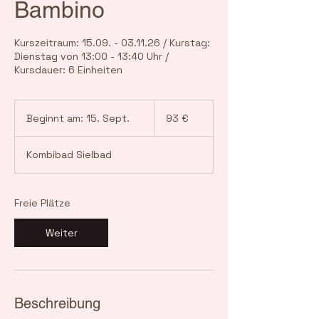
Bambino
Kurszeitraum: 15.09. - 03.11.26 / Kurstag:
Dienstag von 13:00 - 13:40 Uhr /
Kursdauer: 6 Einheiten
93
Euro
Beginnt am: 15. Sept.
B
93 €
e
g
Kombibad Sielbad
i
n
n
t
Freie Plätze
a
m
Weiter
:
1
5
.
S
Beschreibung
e