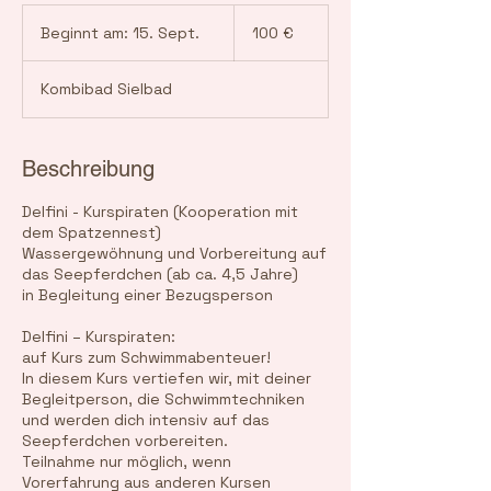
100
Euro
Beginnt am: 15. Sept.
B
100 €
e
g
Kombibad Sielbad
i
n
n
t
Beschreibung
a
m
Delfini - Kurspiraten (Kooperation mit
:
dem Spatzennest)
1
Wassergewöhnung und Vorbereitung auf
5
das Seepferdchen (ab ca. 4,5 Jahre)
.
in Begleitung einer Bezugsperson
S
e
Delfini – Kurspiraten:
p
auf Kurs zum Schwimmabenteuer!
t
In diesem Kurs vertiefen wir, mit deiner
.
Begleitperson, die Schwimmtechniken
und werden dich intensiv auf das
Seepferdchen vorbereiten.
Teilnahme nur möglich, wenn
Vorerfahrung aus anderen Kursen