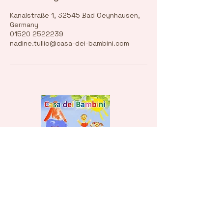
Kanalstraße 1, 32545 Bad Oeynhausen,
Germany
01520 2522239
nadine.tullio@casa-dei-bambini.com
nadine.tullio@casa-dei-bambini.com
Tel. :
01520 2522239
Nadine Tullio
Kanalstraße 1
32545 B.O.