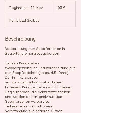
93
Euro
Beginnt am: 14. Nov.
B
93 €
e
g
Kombibad Sielbad
i
n
n
t
Beschreibung
a
m
Vorbereitung zum Seepferdchen in
:
Begleitung einer Bezugsperson
1
4
Delfini - Kurspiraten
.
Wassergewöhnung und Vorbereitung auf
N
das Seepferdchen (ab ca. 4,5 Jahre)
o
Delfini – Kurspiraten:
v
auf Kurs zum Schwimmabenteuer!
.
In diesem Kurs vertiefen wir, mit deiner
Begleitperson, die Schwimmtechniken
und werden dich intensiv auf das
Seepferdchen vorbereiten.
Teilnahme nur möglich, wenn
Vorerfahrung aus anderen Kursen